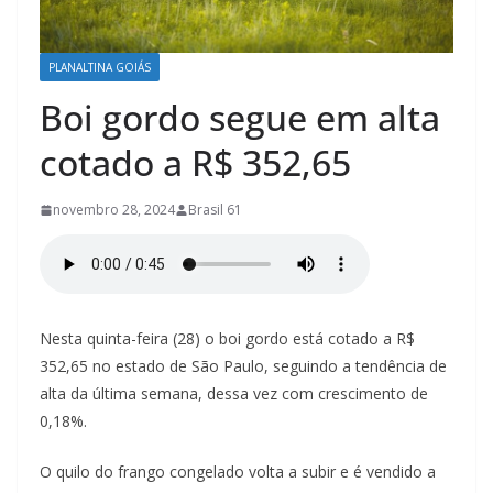
á
s
/
PLANALTINA GOIÁS
P
Boi gordo segue em alta
l
cotado a R$ 352,65
a
n
novembro 28, 2024
Brasil 61
a
l
t
i
Nesta quinta-feira (28) o boi gordo está cotado a R$
n
352,65 no estado de São Paulo, seguindo a tendência de
a
alta da última semana, dessa vez com crescimento de
–
0,18%.
G
o
O quilo do frango congelado volta a subir e é vendido a