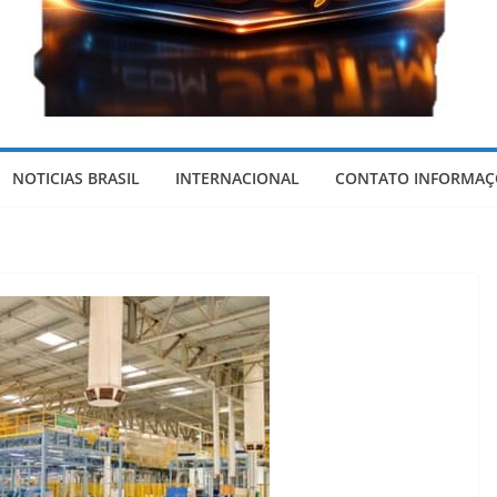
F
o
NOTICIAS BRASIL
INTERNACIONAL
CONTATO INFORMAÇ
r
m
o
s
a
-
G
o
i
á