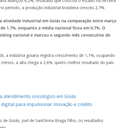
ana avançou 6,2%, resultado que colocou o estado na terceira
á
 período, a produção industrial brasileira cresceu 2,7%.
s
 atividade industrial em Goiás na comparação entre março
oi de 1,7%, enquanto a média nacional ficou em 0,7%. O
ranking nacional e marcou o segundo mês consecutivo de
, a indústria goiana registra crescimento de 1,1%, ocupando
 meses, a alta chega a 2,6%, quinto melhor resultado do país.
.
ia atendimento oncológico em Goiás
 digital para impulsionar inovação e crédito
s de Goiás, Joel de Sant’Anna Braga Filho, os resultados
tado.