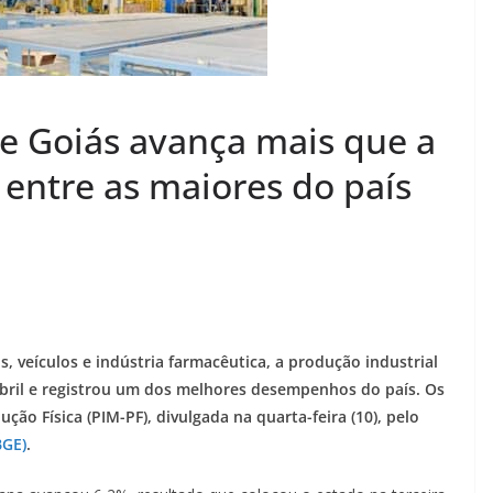
s
/
P
l
de Goiás avança mais que a
a
n
a entre as maiores do país
a
l
t
i
n
a
 veículos e indústria farmacêutica, a produção industrial
–
bril e registrou um dos melhores desempenhos do país. Os
G
ção Física (PIM-PF), divulgada na quarta-feira (10), pelo
BGE)
.
o
i