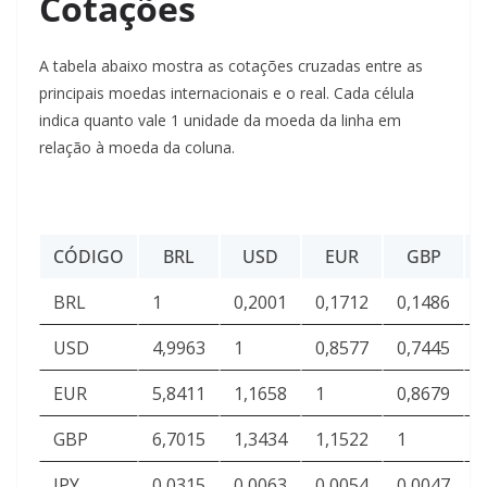
Cotações
A tabela abaixo mostra as cotações cruzadas entre as
principais moedas internacionais e o real. Cada célula
indica quanto vale 1 unidade da moeda da linha em
relação à moeda da coluna.
CÓDIGO
BRL
USD
EUR
GBP
BRL
1
0,2001
0,1712
0,1486
USD
4,9963
1
0,8577
0,7445
EUR
5,8411
1,1658
1
0,8679
GBP
6,7015
1,3434
1,1522
1
JPY
0,0315
0,0063
0,0054
0,0047