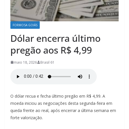
á
s
/
FORMOSA GOIÁS
P
l
Dólar encerra último
a
pregão aos R$ 4,99
n
a
maio 18, 2026
Brasil 61
l
t
i
n
O dólar recua e fecha último pregão em R$ 4,99. A
a
moeda iniciou as negociações desta segunda-feira em
–
queda frente ao real, após encerrar a última semana em
G
forte valorização.
o