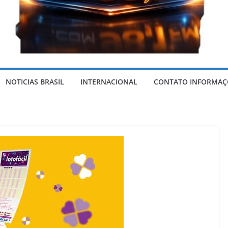
F
o
NOTICIAS BRASIL
INTERNACIONAL
CONTATO INFORMAÇ
r
m
o
s
a
-
G
o
i
á