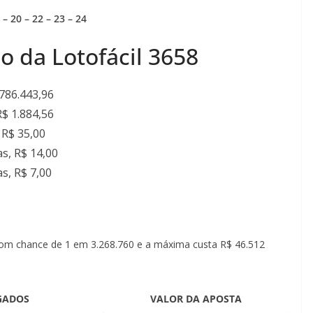
á
 – 20 – 22 – 23 – 24
s
o da Lotofácil 3658
786.443,96
$ 1.884,56
R$ 35,00
s, R$ 14,00
s, R$ 7,00
com chance de 1 em 3.268.760 e a máxima custa R$ 46.512
GADOS
VALOR DA APOSTA