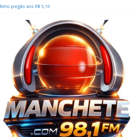
ltimo pregão aos R$ 5,10
 Câmara de Comércio dos EUA propõem
rar novas tarifas ao Brasil
ode pressionar fluxo de caixa de empresas a
ico: Câmara aprova projeto que proíbe
rifa mínima de água e esgoto
 último pregão aos 177.866 pontos