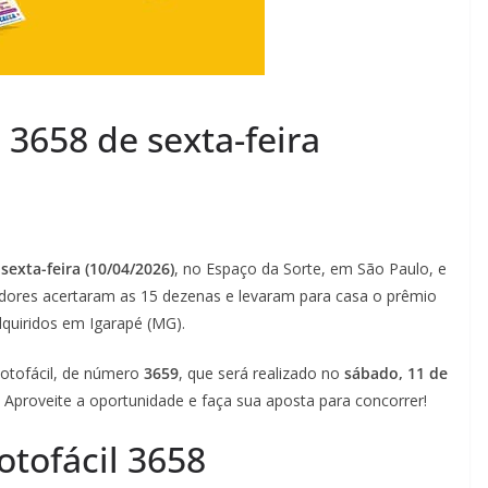
s
/
P
l
 3658 de sexta-feira
a
n
a
l
t
a
sexta-feira (10/04/2026)
, no Espaço da Sorte, em São Paulo, e
i
adores acertaram as 15 dezenas e levaram para casa o prêmio
n
dquiridos em Igarapé (MG).
a
otofácil, de número
3659
, que será realizado no
sábado, 11 de
–
. Aproveite a oportunidade e faça sua aposta para concorrer!
G
o
tofácil 3658
i