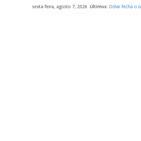
Pular
Últimos:
Dólar fecha o ú
sexta-feira, agosto 7, 2026
para
CNI, Amcham e
acordo para bar
o
Split payment p
conteúdo
partir de 2027
Saneamento bás
cobrança de ta
Ibovespa fecha