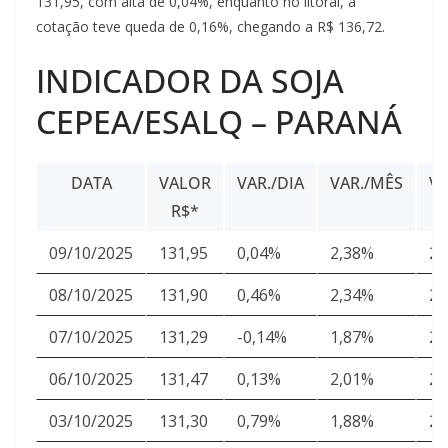
131,95, com alta de 0,04%, enquanto no litoral, a
i
cotação teve queda de 0,16%, chegando a R$ 136,72.
á
s
INDICADOR DA SOJA
CEPEA/ESALQ – PARANÁ
DATA
VALOR
VAR./DIA
VAR./MÊS
V
R$*
U
09/10/2025
131,95
0,04%
2,38%
24
08/10/2025
131,90
0,46%
2,34%
24
07/10/2025
131,29
-0,14%
1,87%
24
06/10/2025
131,47
0,13%
2,01%
24
03/10/2025
131,30
0,79%
1,88%
24