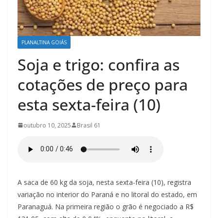
á
s
/
PLANALTINA GOIÁS
P
l
Soja e trigo: confira as
a
cotações de preço para
n
a
esta sexta-feira (10)
l
t
outubro 10, 2025
Brasil 61
i
n
a
–
A saca de 60 kg da soja, nesta sexta-feira (10), registra
G
variação no interior do Paraná e no litoral do estado, em
Paranaguá. Na primeira região o grão é negociado a R$
o