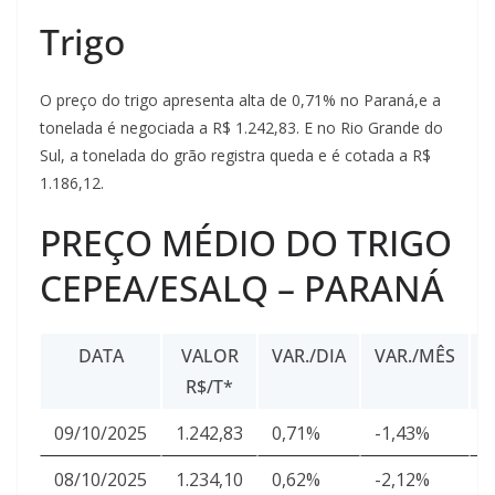
Trigo
O preço do trigo apresenta alta de 0,71% no Paraná,e a
tonelada é negociada a R$ 1.242,83. E no Rio Grande do
Sul, a tonelada do grão registra queda e é cotada a R$
1.186,12.
PREÇO MÉDIO DO TRIGO
CEPEA/ESALQ – PARANÁ
DATA
VALOR
VAR./DIA
VAR./MÊS
R$/T*
U
09/10/2025
1.242,83
0,71%
-1,43%
2
08/10/2025
1.234,10
0,62%
-2,12%
2