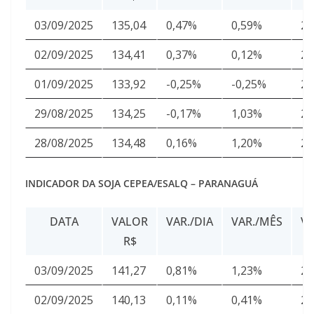
i
á
03/09/2025
135,04
0,47%
0,59%
24
s
02/09/2025
134,41
0,37%
0,12%
24
01/09/2025
133,92
-0,25%
-0,25%
24
29/08/2025
134,25
-0,17%
1,03%
24
28/08/2025
134,48
0,16%
1,20%
24
INDICADOR DA SOJA CEPEA/ESALQ – PARANAGUÁ
DATA
VALOR
VAR./DIA
VAR./MÊS
V
R$
03/09/2025
141,27
0,81%
1,23%
25
02/09/2025
140,13
0,11%
0,41%
25