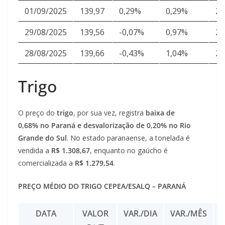
01/09/2025
139,97
0,29%
0,29%
25
29/08/2025
139,56
-0,07%
0,97%
25
28/08/2025
139,66
-0,43%
1,04%
25
Trigo
O preço do
trigo
, por sua vez, registra
baixa de
0,68% no Paraná e desvalorização de 0,20% no Rio
Grande do Sul
.
No estado paranaense, a tonelada é
vendida a
R$ 1.308,67
, enquanto no gaúcho é
comercializada a
R$ 1.279,54
.
PREÇO MÉDIO DO TRIGO CEPEA/ESALQ – PARANÁ
DATA
VALOR
VAR./DIA
VAR./MÊS