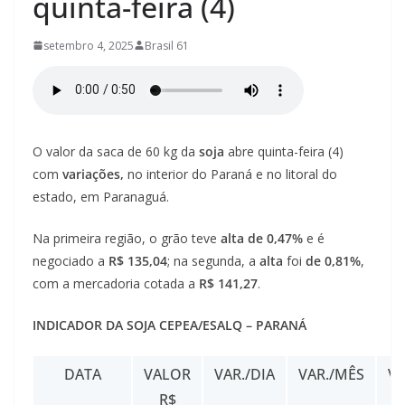
quinta-feira (4)
á
s
setembro 4, 2025
Brasil 61
/
P
l
a
O valor da saca de 60 kg da
soja
abre quinta-feira (4)
n
com
variações,
no interior do Paraná e no litoral do
a
estado, em Paranaguá.
l
t
Na primeira região, o grão teve
alta de 0,47%
e é
i
negociado a
R$ 135,04
; na segunda, a
alta
foi
de 0,81%
,
com a mercadoria cotada a
R$ 141,27
.
n
a
INDICADOR DA SOJA CEPEA/ESALQ – PARANÁ
–
G
DATA
VALOR
VAR./DIA
VAR./MÊS
V
o
R$