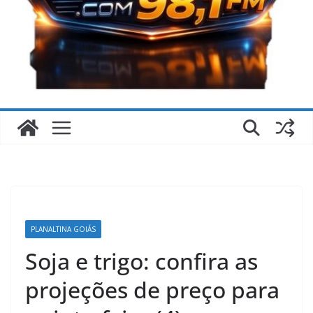
F
o
r
m
o
s
a
PLANALTINA GOIÁS
-
Soja e trigo: confira as
G
o
projeções de preço para
i