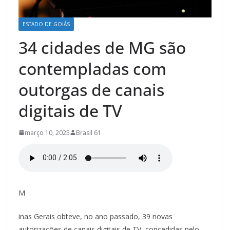
á
s
ESTADO DE GOIÁS
/
34 cidades de MG são
P
l
contempladas com
a
outorgas de canais
n
a
digitais de TV
l
t
março 10, 2025
Brasil 61
i
n
a
–
M
G
inas Gerais obteve, no ano passado, 39 novas
o
autorizações de canais digitais de TV, concedidas pelo