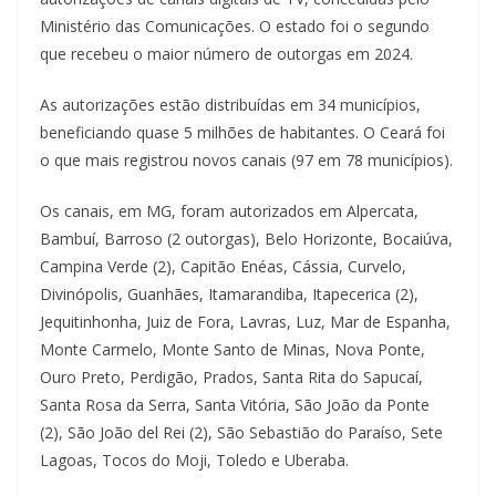
i
Ministério das Comunicações. O estado foi o segundo
á
que recebeu o maior número de outorgas em 2024.
s
As autorizações estão distribuídas em 34 municípios,
beneficiando quase 5 milhões de habitantes. O Ceará foi
o que mais registrou novos canais (97 em 78 municípios).
Os canais, em MG, foram autorizados em Alpercata,
Bambuí, Barroso (2 outorgas), Belo Horizonte, Bocaiúva,
Campina Verde (2), Capitão Enéas, Cássia, Curvelo,
Divinópolis, Guanhães, Itamarandiba, Itapecerica (2),
Jequitinhonha, Juiz de Fora, Lavras, Luz, Mar de Espanha,
Monte Carmelo, Monte Santo de Minas, Nova Ponte,
Ouro Preto, Perdigão, Prados, Santa Rita do Sapucaí,
Santa Rosa da Serra, Santa Vitória, São João da Ponte
(2), São João del Rei (2), São Sebastião do Paraíso, Sete
Lagoas, Tocos do Moji, Toledo e Uberaba.