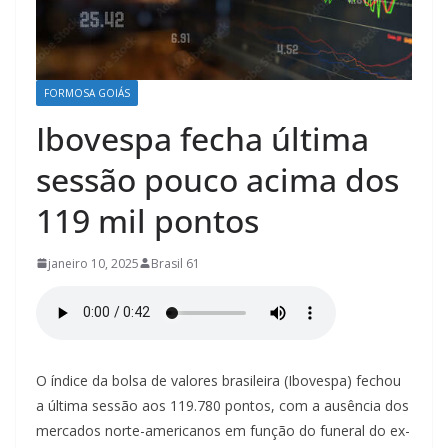
á
s
/
P
FORMOSA GOIÁS
l
Ibovespa fecha última
a
sessão pouco acima dos
n
a
119 mil pontos
l
t
janeiro 10, 2025
Brasil 61
i
n
a
–
O índice da bolsa de valores brasileira (Ibovespa) fechou
G
a última sessão aos 119.780 pontos, com a ausência dos
o
mercados norte-americanos em função do funeral do ex-