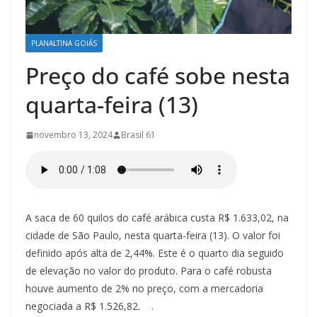
á
s
/
PLANALTINA GOIÁS
P
Preço do café sobe nesta
l
quarta-feira (13)
a
n
novembro 13, 2024
Brasil 61
a
l
t
i
A saca de 60 quilos do café arábica custa R$ 1.633,02, na
n
cidade de São Paulo, nesta quarta-feira (13). O valor foi
a
definido após alta de 2,44%. Este é o quarto dia seguido
–
de elevação no valor do produto. Para o café robusta
G
houve aumento de 2% no preço, com a mercadoria
o
negociada a R$ 1.526,82. .