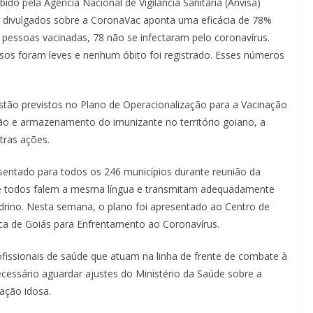
ido pela Agência Nacional de Vigilância Sanitária (Anvisa)
os divulgados sobre a CoronaVac aponta uma eficácia de 78%
00 pessoas vacinadas, 78 não se infectaram pelo coronavírus.
sos foram leves e nenhum óbito foi registrado. Esses números
stão previstos no Plano de Operacionalização para a Vacinação
ção e armazenamento do imunizante no território goiano, a
tras ações.
sentado para todos os 246 municípios durante reunião da
ue todos falem a mesma língua e transmitam adequadamente
drino. Nesta semana, o plano foi apresentado ao Centro de
a de Goiás para Enfrentamento ao Coronavírus.
rofissionais de saúde que atuam na linha de frente de combate à
ecessário aguardar ajustes do Ministério da Saúde sobre a
lação idosa.