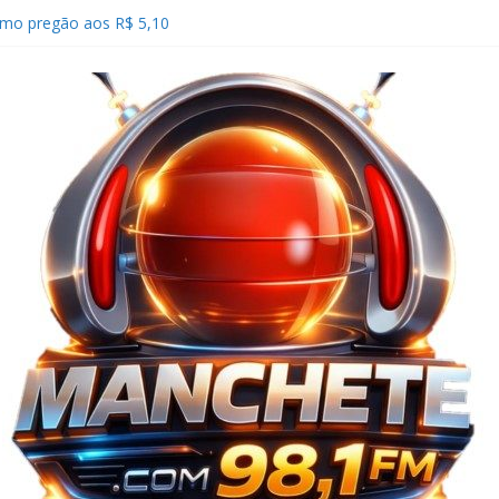
timo pregão aos R$ 5,10
Câmara de Comércio dos EUA propõem
r novas tarifas ao Brasil
de pressionar fluxo de caixa de empresas a
co: Câmara aprova projeto que proíbe
fa mínima de água e esgoto
ltimo pregão aos 177.866 pontos