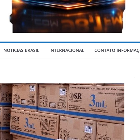
F
o
NOTICIAS BRASIL
INTERNACIONAL
CONTATO INFORMAÇ
r
m
o
s
a
-
G
o
i
á