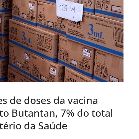
s
/
P
l
a
n
a
l
t
i
n
es de doses da vacina
a
–
to Butantan, 7% do total
G
tério da Saúde
o
i