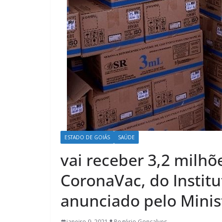
ESTADO DE GOIÁS
SAÚDE
vai receber 3,2 milhõ
CoronaVac, do Institu
anunciado pelo Minis
janeiro 9, 2021
Rogério Gonçalves