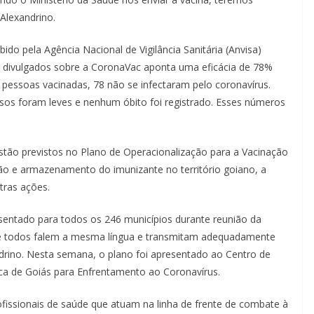
 Alexandrino.
ido pela Agência Nacional de Vigilância Sanitária (Anvisa)
os divulgados sobre a CoronaVac aponta uma eficácia de 78%
00 pessoas vacinadas, 78 não se infectaram pelo coronavírus.
sos foram leves e nenhum óbito foi registrado. Esses números
stão previstos no Plano de Operacionalização para a Vacinação
ção e armazenamento do imunizante no território goiano, a
tras ações.
sentado para todos os 246 municípios durante reunião da
ue todos falem a mesma língua e transmitam adequadamente
drino. Nesta semana, o plano foi apresentado ao Centro de
a de Goiás para Enfrentamento ao Coronavírus.
rofissionais de saúde que atuam na linha de frente de combate à