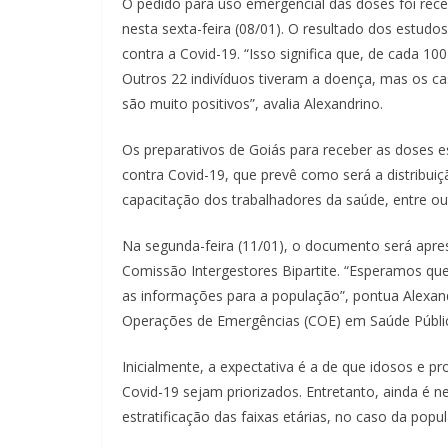
O pedido para uso emergencial das doses foi receb
nesta sexta-feira (08/01). O resultado dos estud
contra a Covid-19. “Isso significa que, de cada 1
Outros 22 indivíduos tiveram a doença, mas os ca
são muito positivos”, avalia Alexandrino.
Os preparativos de Goiás para receber as doses e
contra Covid-19, que prevê como será a distribui
capacitação dos trabalhadores da saúde, entre ou
Na segunda-feira (11/01), o documento será apre
Comissão Intergestores Bipartite. “Esperamos q
as informações para a população”, pontua Alexan
Operações de Emergências (COE) em Saúde Públic
Inicialmente, a expectativa é a de que idosos e p
Covid-19 sejam priorizados. Entretanto, ainda é n
estratificação das faixas etárias, no caso da popu