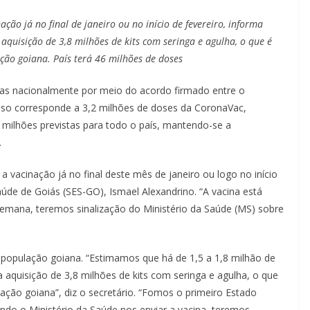
á
ção já no final de janeiro ou no início de fevereiro, informa
s
 aquisição de 3,8 milhões de kits com seringa e agulha, o que é
ção goiana. País terá 46 milhões de doses
adas nacionalmente por meio do acordo firmado entre o
 Isso corresponde a 3,2 milhões de doses da CoronaVac,
6 milhões previstas para todo o país, mantendo-se a
.
a vacinação já no final deste mês de janeiro ou logo no início
aúde de Goiás (SES-GO), Ismael Alexandrino. “A vacina está
semana, teremos sinalização do Ministério da Saúde (MS) sobre
 população goiana. “Estimamos que há de 1,5 a 1,8 milhão de
 aquisição de 3,8 milhões de kits com seringa e agulha, o que
ação goiana”, diz o secretário. “Fomos o primeiro Estado
ando o Ministério da Saúde nos enviar a vacina, teremos